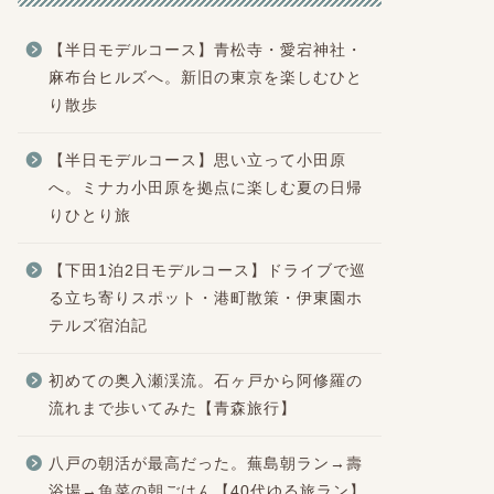
【半日モデルコース】青松寺・愛宕神社・
麻布台ヒルズへ。新旧の東京を楽しむひと
り散歩
【半日モデルコース】思い立って小田原
へ。ミナカ小田原を拠点に楽しむ夏の日帰
りひとり旅
【下田1泊2日モデルコース】ドライブで巡
る立ち寄りスポット・港町散策・伊東園ホ
テルズ宿泊記
初めての奥入瀬渓流。石ヶ戸から阿修羅の
流れまで歩いてみた【青森旅行】
八戸の朝活が最高だった。蕪島朝ラン→壽
浴場→魚菜の朝ごはん【40代ゆる旅ラン】