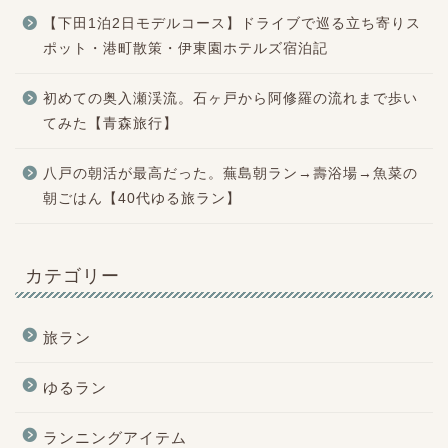
【下田1泊2日モデルコース】ドライブで巡る立ち寄りス
ポット・港町散策・伊東園ホテルズ宿泊記
初めての奥入瀬渓流。石ヶ戸から阿修羅の流れまで歩い
てみた【青森旅行】
八戸の朝活が最高だった。蕪島朝ラン→壽浴場→魚菜の
朝ごはん【40代ゆる旅ラン】
カテゴリー
旅ラン
ゆるラン
ランニングアイテム