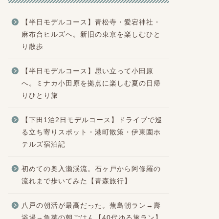
【半日モデルコース】青松寺・愛宕神社・
麻布台ヒルズへ。新旧の東京を楽しむひと
り散歩
【半日モデルコース】思い立って小田原
へ。ミナカ小田原を拠点に楽しむ夏の日帰
りひとり旅
【下田1泊2日モデルコース】ドライブで巡
る立ち寄りスポット・港町散策・伊東園ホ
テルズ宿泊記
初めての奥入瀬渓流。石ヶ戸から阿修羅の
流れまで歩いてみた【青森旅行】
八戸の朝活が最高だった。蕪島朝ラン→壽
浴場→魚菜の朝ごはん【40代ゆる旅ラン】