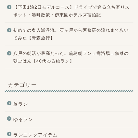
【下田1泊2日モデルコース】ドライブで巡る立ち寄りス
ポット・港町散策・伊東園ホテルズ宿泊記
初めての奥入瀬渓流。石ヶ戸から阿修羅の流れまで歩い
てみた【青森旅行】
八戸の朝活が最高だった。蕪島朝ラン→壽浴場→魚菜の
朝ごはん【40代ゆる旅ラン】
カテゴリー
旅ラン
ゆるラン
ランニングアイテム