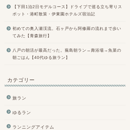
【下田1泊2日モデルコース】ドライブで巡る立ち寄りス
ポット・港町散策・伊東園ホテルズ宿泊記
初めての奥入瀬渓流。石ヶ戸から阿修羅の流れまで歩い
てみた【青森旅行】
八戸の朝活が最高だった。蕪島朝ラン→壽浴場→魚菜の
朝ごはん【40代ゆる旅ラン】
カテゴリー
旅ラン
ゆるラン
ランニングアイテム