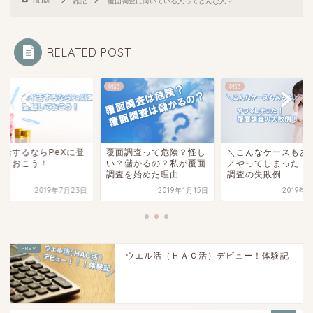
HOME
雑記
覆面調査に向いている人ってどんな人？
RELATED POST
雑記
雑記
イ活するならPeXに登
覆面調査って危険？怪し
＼こんなケースもあ
しておこう！
い？儲かるの？私が覆面
／やってしまった！
調査を始めた理由
調査の失敗例
2019年7月23日
2019年1月15日
2019年
ウエル活（ＨＡＣ活）デビュー！体験記